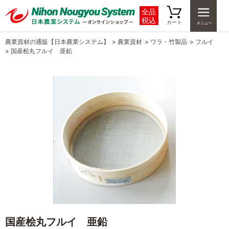
全品
税込
カート
農業資材の通販【日本農業システム】
>
農業資材
>
ワラ・竹製品
>
フルイ
>
国産桧丸フルイ 亜鉛
国産桧丸フルイ 亜鉛