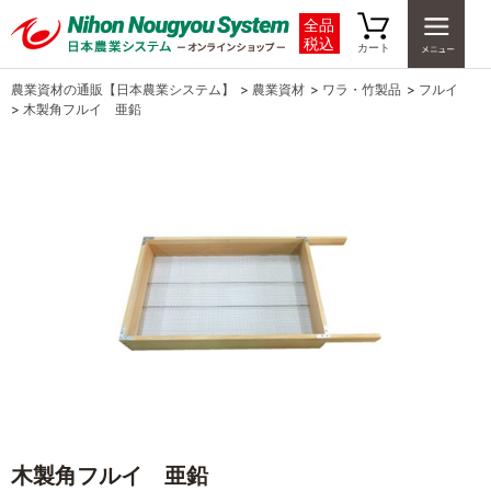
全品
税込
カート
農業資材の通販【日本農業システム】
>
農業資材
>
ワラ・竹製品
>
フルイ
>
木製角フルイ 亜鉛
木製角フルイ 亜鉛