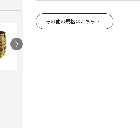
その他の規格はこちら >
連尺
竹カゴ 背負い紐付
角型
￥780
￥7,180
￥9,9