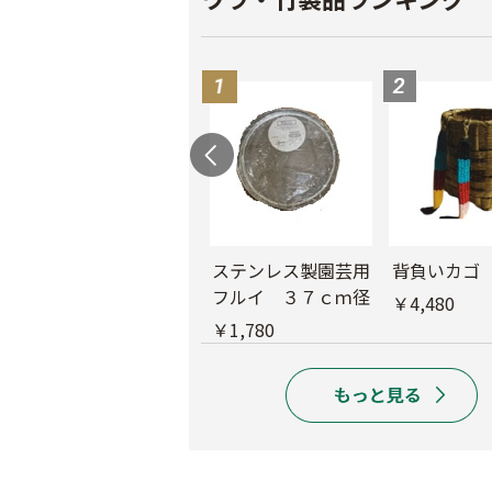
ド
木製フルイ 36ｃ
ステンレス製園芸用
背負いカゴ
ｍ径
フルイ ３７ｃｍ径
￥4,480
￥6,280
￥1,780