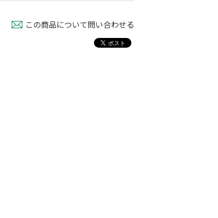
この商品について問い合わせる
フルイスタンド
木製フルイ 36ｃ
ステンレス製園芸用
ｍ径
フルイ ３７ｃｍ径
80
￥6,280
￥1,780