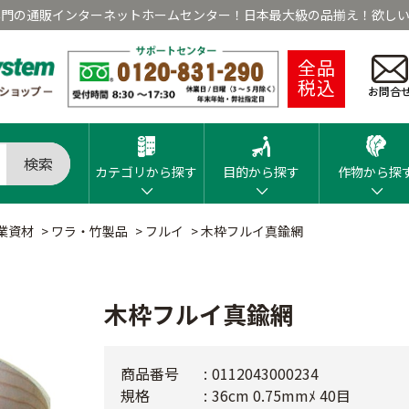
専門の通販インターネットホームセンター！日本最大級の品揃え！欲しい
全品
税込
お問合
検索
カテゴリから探す
目的から探す
作物から探
業資材
>
ワラ・竹製品
>
フルイ
>
木枠フルイ真鍮網
木枠フルイ真鍮網
商品番号
0112043000234
規格
36cm 0.75mmﾒ 40目