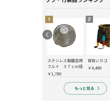
ド
木製フルイ 36ｃ
ステンレス製園芸用
背負いカゴ
ｍ径
フルイ ３７ｃｍ径
￥4,480
￥6,280
￥1,780