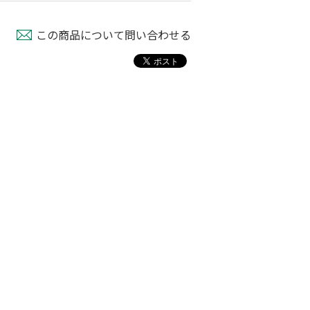
この商品について問い合わせる
フルイスタンド
木製フルイ 36ｃ
ステンレス製園芸用
ｍ径
フルイ ３７ｃｍ径
80
￥6,280
￥1,780