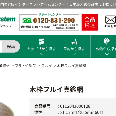
専門の通販インターネットホームセンター！日本最大級の品揃え！欲しい
全品
税込
お問合
検索
カテゴリから探す
目的から探す
作物から探
業資材
>
ワラ・竹製品
>
フルイ
>
木枠フルイ真鍮網
木枠フルイ真鍮網
商品番号
0112043000128
規格
21ｃｍ目合0.5mm60目