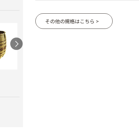
その他の規格はこちら >
連尺
竹カゴ 背負い紐付
角型
￥780
￥7,180
￥9,9