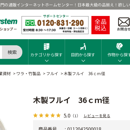
専門の通販インターネットホームセンター！日本最大級の品揃え！欲しい
全品
税込
お問合
検索
カテゴリから探す
目的から探す
作物から探
業資材
>
ワラ・竹製品
>
フルイ
>
木製フルイ 36ｃｍ径
木製フルイ 36ｃｍ径
5.0
（1）
レビューを見る
商品番号
0112042500018