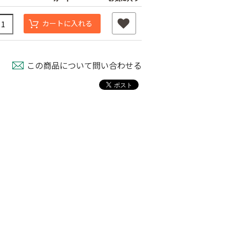
カートに入れる
この商品について問い合わせる
フルイスタンド
木製フルイ 36ｃ
ステンレス製園芸用
ｍ径
フルイ ３７ｃｍ径
80
￥6,280
￥1,780