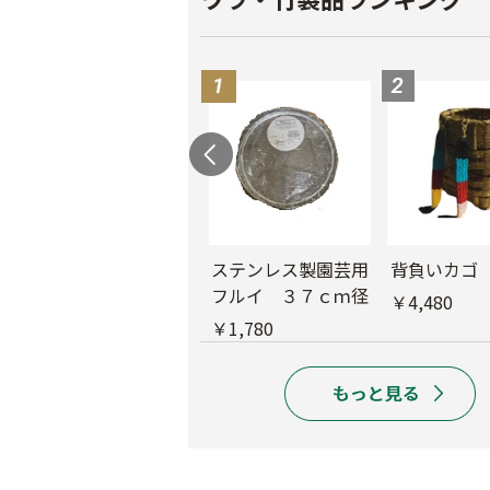
ド
木製フルイ 36ｃ
ステンレス製園芸用
背負いカゴ
ｍ径
フルイ ３７ｃｍ径
￥4,480
￥6,280
￥1,780