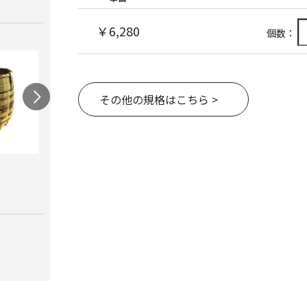
￥6,280
個数：
その他の規格はこちら >
連尺
竹カゴ 背負い紐付
角型
￥780
￥7,180
￥9,9