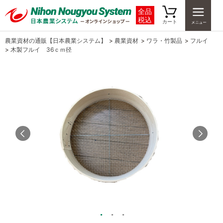
全品
税込
カート
農業資材の通販【日本農業システム】
>
農業資材
>
ワラ・竹製品
>
フルイ
>
木製フルイ 36ｃｍ径