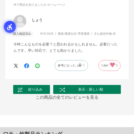
何で商品を知りましたか
:ホームページ
しょう
購入確認済み
年代:
50代
農家/農家以外:
専業農家
主な栽培作物:
米
今時こんなものを必要？と思われるかもしれません。必要だった
んです。早い対応で、とても助かりました。
参考になった
1
Like!
2
絞り込み
表示：新しい順
この商品の全てのレビューを見る