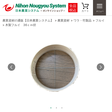
全品
税込
カート
農業資材の通販【日本農業システム】
>
農業資材
>
ワラ・竹製品
>
フルイ
>
木製フルイ 36ｃｍ径