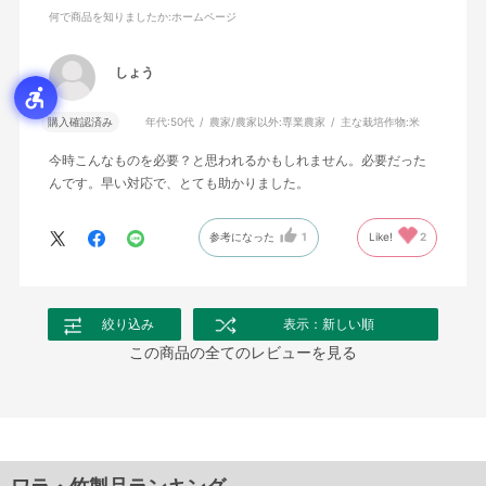
何で商品を知りましたか
:ホームページ
しょう
購入確認済み
年代:
50代
農家/農家以外:
専業農家
主な栽培作物:
米
今時こんなものを必要？と思われるかもしれません。必要だった
んです。早い対応で、とても助かりました。
参考になった
1
Like!
2
絞り込み
表示：新しい順
この商品の全てのレビューを見る