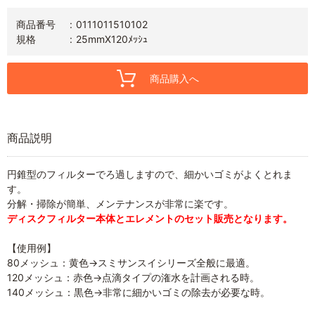
商品番号
0111011510102
規格
25mmX120ﾒｯｼｭ
商品購入へ
商品説明
円錐型のフィルターでろ過しますので、細かいゴミがよくとれま
す。
分解・掃除が簡単、メンテナンスが非常に楽です。
ディスクフィルター本体とエレメントのセット販売となります。
【使用例】
80メッシュ：黄色→スミサンスイシリーズ全般に最適。
120メッシュ：赤色→点滴タイプの潅水を計画される時。
140メッシュ：黒色→非常に細かいゴミの除去が必要な時。