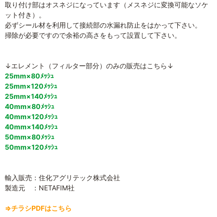
取り付け部はオスネジになっています（メスネジに変換可能なソケ
ット付き）。
必ずシール材を利用して接続部の水漏れ防止をはかって下さい。
掃除が必要ですので余裕の高さをもって設置して下さい。
↓エレメント（フィルター部分）のみの販売はこちら↓
25mm×80ﾒｯｼｭ
25mm×120ﾒｯｼｭ
25mm×140ﾒｯｼｭ
40mm×80ﾒｯｼｭ
40mm×120ﾒｯｼｭ
40mm×140ﾒｯｼｭ
50mm×80ﾒｯｼｭ
50mm×120ﾒｯｼｭ
輸入販売：住化アグリテック株式会社
製造元 ：NETAFIM社
⇒チラシPDFはこちら