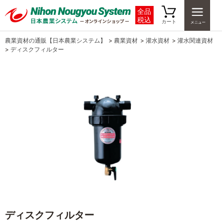
全品
税込
カート
農業資材の通販【日本農業システム】
>
農業資材
>
灌水資材
>
灌水関連資材
>
ディスクフィルター
ディスクフィルター