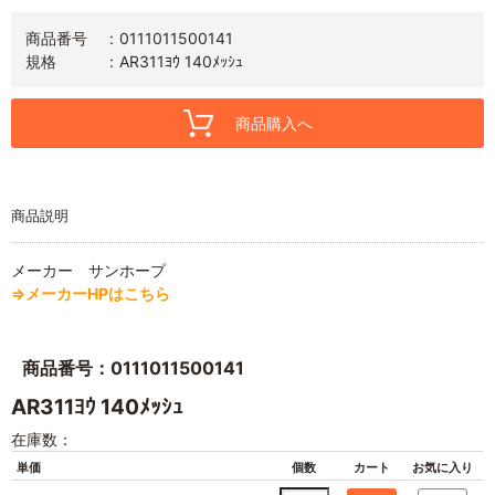
商品番号
0111011500141
規格
AR311ﾖｳ 140ﾒｯｼｭ
商品購入へ
商品説明
メーカー サンホープ
⇒メーカーHPはこちら
商品番号：0111011500141
AR311ﾖｳ 140ﾒｯｼｭ
在庫数：
単価
個数
カート
お気に入り