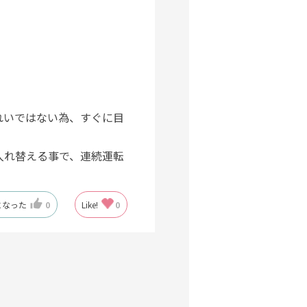
れいではない為、すぐに目
入れ替える事で、連続運転
になった
0
Like!
0