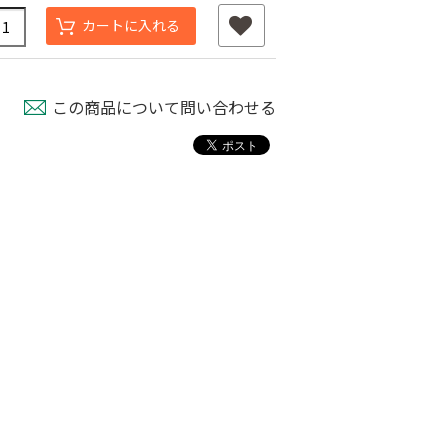
カートに入れる
この商品について問い合わせる
タッチニップル
チューブフィルター
ワンタッチストッパ
スミチュー
M
ー M
￥440
￥210