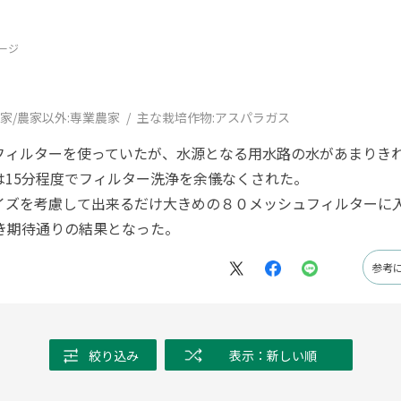
ージ
家/農家以外:
専業農家
主な栽培作物:
アスパラガス
フィルターを使っていたが、水源となる用水路の水があまりき
は15分程度でフィルター洗浄を余儀なくされた。
イズを考慮して出来るだけ大きめの８０メッシュフィルターに
き期待通りの結果となった。
参考
絞り込み
表示：新しい順