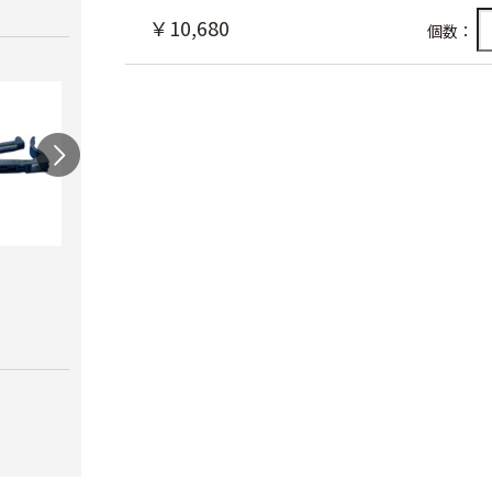
￥10,680
個数：
ワンタッチニップル
スクリューニップル
ワン
20（スミサンス
25（
￥730
イ）
ブ）
￥380
￥420