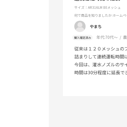
サイズ：AR316LM 80メッシュ
何で商品を知りましたか
:ホームペ
やまち
年代:
70代～
農
購入確認済み
従来は１２０メッシュの
詰まりして連続運転時間
今回は、灌水ノズルのサ
時間は30分程度に延長で