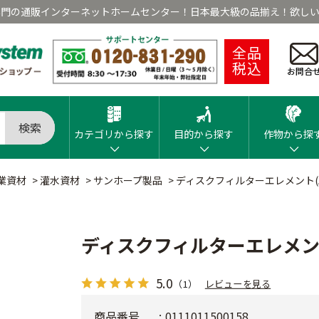
専門の通販インターネットホームセンター！日本最大級の品揃え！欲しい
全品
税込
お問合
検索
カテゴリから探す
目的から探す
作物から探
業資材
>
灌水資材
>
サンホープ製品
>
ディスクフィルターエレメント(AR
ディスクフィルターエレメント(
5.0
（1）
レビューを見る
商品番号
0111011500158