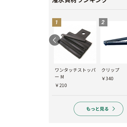
ル
チューブフィルター
ワンタッチストッパ
クリップ
M
ー M
￥340
￥440
￥210