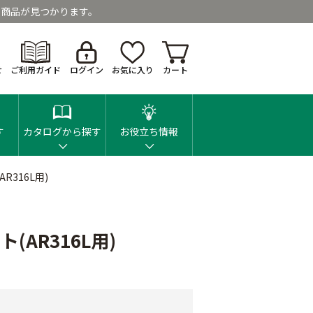
商品が見つかります。
せ
ご利用ガイド
ログイン
お気に入り
カート
す
カタログから探す
お役立ち情報
316L用)
AR316L用)