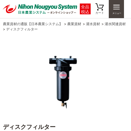
全品
税込
カート
農業資材の通販【日本農業システム】
>
農業資材
>
灌水資材
>
灌水関連資材
>
ディスクフィルター
ディスクフィルター