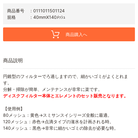
商品番号
0111011501124
規格
40mmX140ﾒｯｼｭ
商品購入へ
商品説明
円錐型のフィルターでろ過しますので、細かいゴミがよくとれま
す。
分解・掃除が簡単、メンテナンスが非常に楽です。
ディスクフィルター本体とエレメントのセット販売となります。
【使用例】
80メッシュ：黄色→スミサンスイシリーズ全般に最適。
120メッシュ：赤色→点滴タイプの潅水を計画される時。
140メッシュ：黒色→非常に細かいゴミの除去が必要な時。