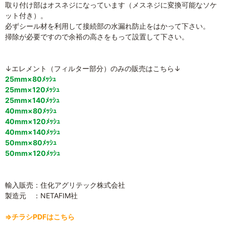
取り付け部はオスネジになっています（メスネジに変換可能なソケ
ット付き）。
必ずシール材を利用して接続部の水漏れ防止をはかって下さい。
掃除が必要ですので余裕の高さをもって設置して下さい。
↓エレメント（フィルター部分）のみの販売はこちら↓
25mm×80ﾒｯｼｭ
25mm×120ﾒｯｼｭ
25mm×140ﾒｯｼｭ
40mm×80ﾒｯｼｭ
40mm×120ﾒｯｼｭ
40mm×140ﾒｯｼｭ
50mm×80ﾒｯｼｭ
50mm×120ﾒｯｼｭ
輸入販売：住化アグリテック株式会社
製造元 ：NETAFIM社
⇒チラシPDFはこちら