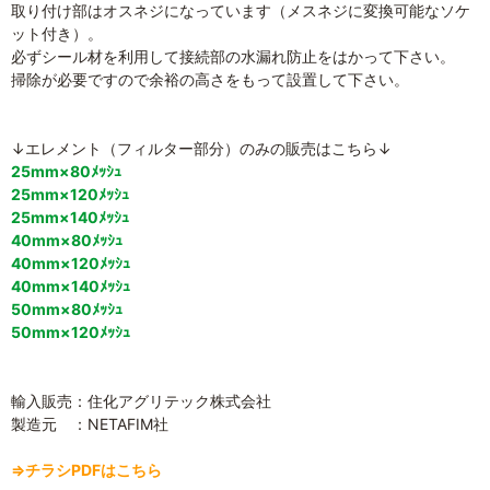
取り付け部はオスネジになっています（メスネジに変換可能なソケ
ット付き）。
必ずシール材を利用して接続部の水漏れ防止をはかって下さい。
掃除が必要ですので余裕の高さをもって設置して下さい。
↓エレメント（フィルター部分）のみの販売はこちら↓
25mm×80ﾒｯｼｭ
25mm×120ﾒｯｼｭ
25mm×140ﾒｯｼｭ
40mm×80ﾒｯｼｭ
40mm×120ﾒｯｼｭ
40mm×140ﾒｯｼｭ
50mm×80ﾒｯｼｭ
50mm×120ﾒｯｼｭ
輸入販売：住化アグリテック株式会社
製造元 ：NETAFIM社
⇒チラシPDFはこちら