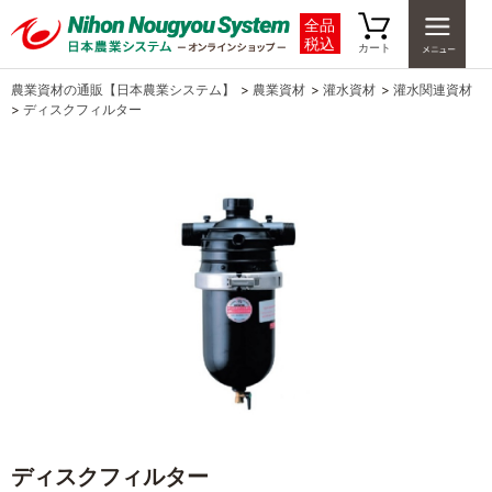
全品
税込
カート
農業資材の通販【日本農業システム】
>
農業資材
>
灌水資材
>
灌水関連資材
>
ディスクフィルター
ディスクフィルター