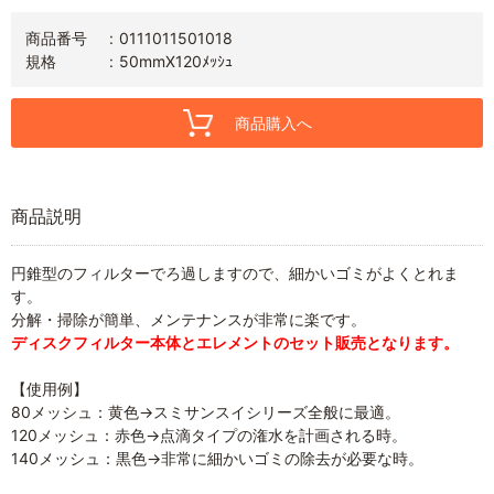
商品番号
0111011501018
規格
50mmX120ﾒｯｼｭ
商品購入へ
商品説明
円錐型のフィルターでろ過しますので、細かいゴミがよくとれま
す。
分解・掃除が簡単、メンテナンスが非常に楽です。
ディスクフィルター本体とエレメントのセット販売となります。
【使用例】
80メッシュ：黄色→スミサンスイシリーズ全般に最適。
120メッシュ：赤色→点滴タイプの潅水を計画される時。
140メッシュ：黒色→非常に細かいゴミの除去が必要な時。