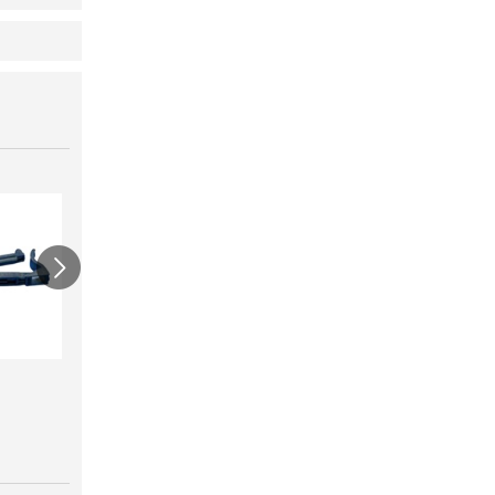
ワンタッチニップル
スクリューニップル
ワン
20（スミサンス
25（
￥730
イ）
ブ）
￥380
￥420