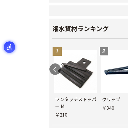
潅水資材ランキング
ル
チューブフィルター
ワンタッチストッパ
クリップ
M
ー M
￥340
￥440
￥210