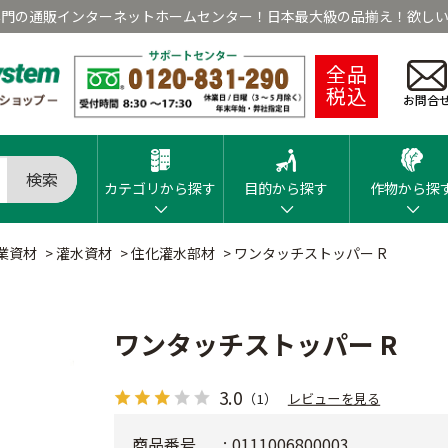
専門の通販インターネットホームセンター！日本最大級の品揃え！欲しい
全品
税込
お問合
検索
カテゴリから探す
目的から探す
作物から探
業資材
>
灌水資材
>
住化灌水部材
>
ワンタッチストッパー R
ワンタッチストッパー R
3.0
（1）
レビューを見る
商品番号
0111006800003