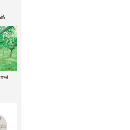
品
0果樹