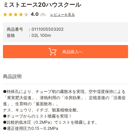
ミストエース20ハウスクール
4.0
（1）
レビューを見る
商品番号
0111005503202
規格
02L 100m
商品購入へ
商品説明
●特殊孔により、チューブ初の霧散水を実現。空中湿度保持による
「果実肥大促進」、潜熱利用の「冷房効果」、定植直後の「活着促
進」、生育時の「葉面散布」。
ナス、キュウリ、イチゴ、観葉植物全般。
●チューブからのミスト噴霧を実現！
●比較的低水圧（0.2MPa）でミストを噴霧します。
●適正使用圧力0.15～0.2MPa