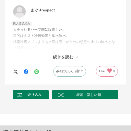
あぐりrespect
購入確認済み
人を入れるハーブ園に設置した。
目的はミスト冷房効果と葉水散水。
細霧冷房ノズルよりも水滴は荒いが自分の想定の通りの散水とな
り満足している。
又、コスト的にも５０ｍハウスで１列３万円（工事費別）となり
続きを読む
コストパフォーマンス的にも
満足している。
参考になった
2
Like!
0
絞り込み
表示：新しい順