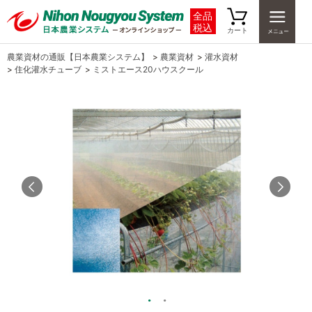
全品
税込
カート
農業資材の通販【日本農業システム】
>
農業資材
>
灌水資材
>
住化灌水チューブ
>
ミストエース20ハウスクール