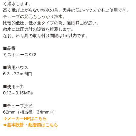
く灌水します。
高く飛び上がらない散水の為、天井の低いハウスでもご使用でき、
チューブの足元もしっかり潅水。
比較的低圧、低水量タイプの為、適応範囲が広い。
散水には圧力計の設置を推薦します。
なお、吊り具の取り付け間隔は1m以内です。
■品番
ミストエースS72
■適用ハウス
6.3～7.2ｍ間口
■使用圧力
0.12～0.15MPa
■チューブ折径
62mm（相当径 34mmΦ）
⇒メーカーHPはこちら
⇒基本設計・配管図はこちら