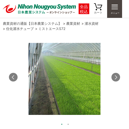
全品
税込
カート
農業資材の通販【日本農業システム】
>
農業資材
>
灌水資材
>
住化灌水チューブ
>
ミストエースS72