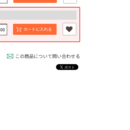
カートに入れる
この商品について問い合わせる
パピー
育苗用底敷紙
米袋紐付き 無地
00
￥1,660
￥100