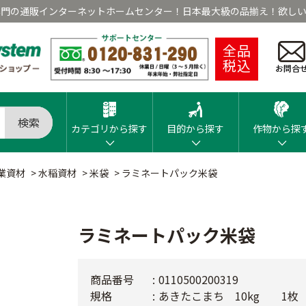
専門の通販インターネットホームセンター！日本最大級の品揃え！欲しい
全品
税込
お問合
検索
カテゴリから探す
目的から探す
作物から探
業資材
>
水稲資材
>
米袋
>
ラミネートパック米袋
ラミネートパック米袋
商品番号
0110500200319
規格
あきたこまち 10kg 1枚