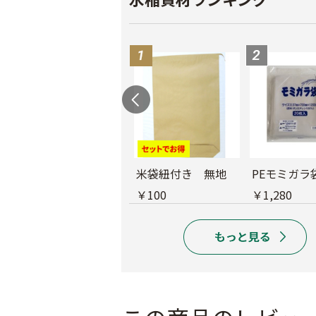
育苗用底敷紙
米袋紐付き 無地
PEモミガラ
￥1,660
￥100
￥1,280