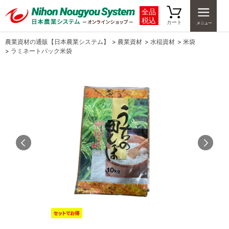
全品
税込
カート
農業資材の通販【日本農業システム】
>
農業資材
>
水稲資材
>
米袋
>
ラミネートパック米袋