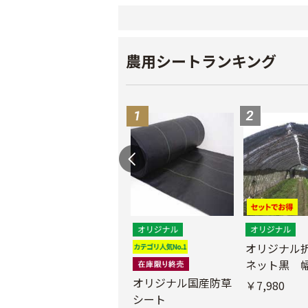
農用シートランキング
遮光ネットチタンホ
オリジナル
ワイト 幅6m
ネット黒 幅
m
オリジナル国産防草
￥39,800
￥7,980
シート