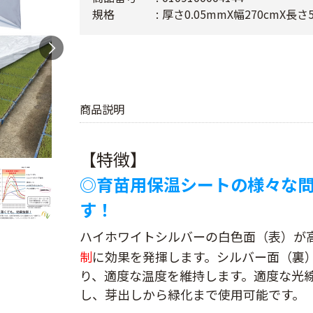
規格
厚さ0.05mmX幅270cmX長
商品説明
【特徴】
◎育苗用保温シートの様々な
す！
ハイホワイトシルバーの白色面（表）が
制
に効果を発揮します。シルバー面（裏
り、適度な温度を維持します。適度な光線
し、芽出しから緑化まで使用可能です。