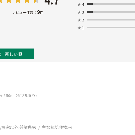
4.7
★
4
9
★
3
レビュー件数：
件
★
2
★
1
示：新しい順
mX長さ50m（ダブル折り）
/農家以外:
兼業農家
主な栽培作物:
米