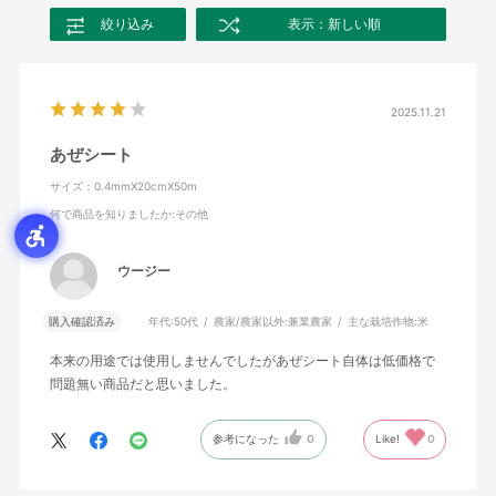
絞り込み
表示：新しい順
2025.11.21
あぜシート
サイズ：0.4mmX20cmX50m
何で商品を知りましたか
:その他
ウージー
購入確認済み
年代:
50代
農家/農家以外:
兼業農家
主な栽培作物:
米
本来の用途では使用しませんでしたがあぜシート自体は低価格で
問題無い商品だと思いました。
参考になった
0
Like!
0