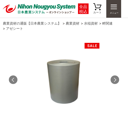
全品
税込
カート
農業資材の通販【日本農業システム】
>
農業資材
>
水稲資材
>
畔関連
>
アゼシート