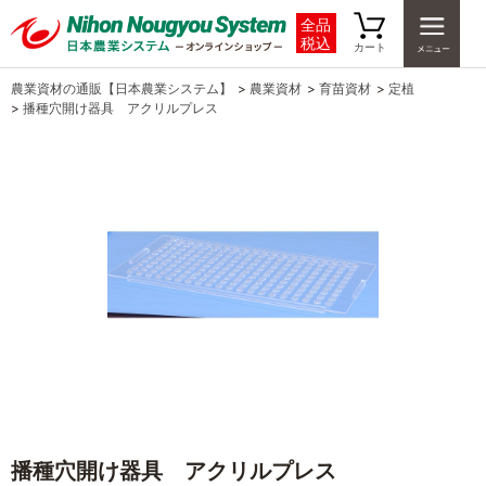
全品
税込
カート
農業資材の通販【日本農業システム】
>
農業資材
>
育苗資材
>
定植
>
播種穴開け器具 アクリルプレス
播種穴開け器具 アクリルプレス