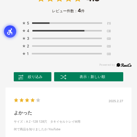
4
レビュー件数：
件
★
5
(1)
★
4
(3)
★
3
(0)
★
2
(0)
★
1
(0)
絞り込み
表示：新しい順
2025.2.27
よかった
サイズ：AＺ-128 128穴 タキイセルトレイM用
何で商品を知りましたか
:YouTube