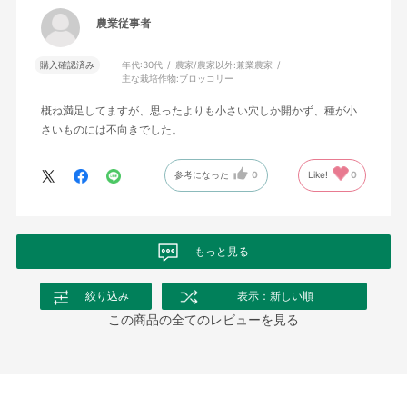
農業従事者
購入確認済み
年代:
30代
農家/農家以外:
兼業農家
主な栽培作物:
ブロッコリー
概ね満足してますが、思ったよりも小さい穴しか開かず、種が小
さいものには不向きでした。
参考になった
0
Like!
0
もっと見る
絞り込み
表示：新しい順
この商品の全てのレビューを見る