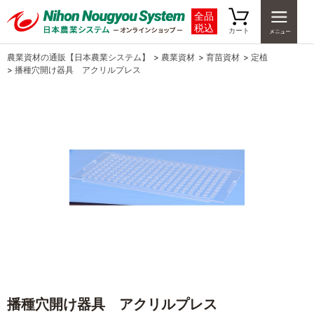
全品
税込
カート
農業資材の通販【日本農業システム】
>
農業資材
>
育苗資材
>
定植
>
播種穴開け器具 アクリルプレス
播種穴開け器具 アクリルプレス