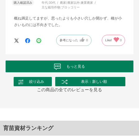
購入確認済み
年代:
30代
農家/農家以外:
兼業農家
主な栽培作物:
ブロッコリー
概ね満足してますが、思ったよりも小さい穴しか開かず、種が小
さいものには不向きでした。
参考になった
0
Like!
0
もっと見る
絞り込み
表示：新しい順
この商品の全てのレビューを見る
育苗資材ランキング