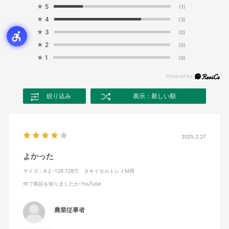
★
5
(1)
★
4
(3)
★
3
(0)
★
2
(0)
★
1
(0)
絞り込み
表示：新しい順
2025.2.27
よかった
サイズ：AＺ-128 128穴 タキイセルトレイM用
何で商品を知りましたか
:YouTube
農業従事者