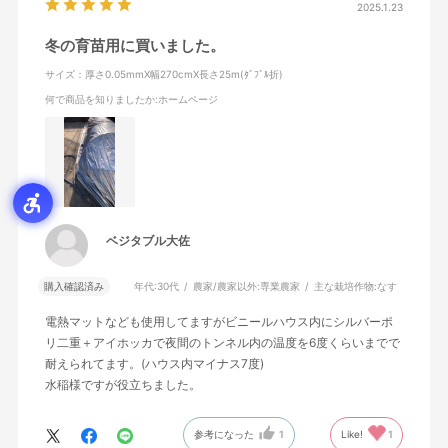
2025.1.23
冬の育苗用に買いました。
サイズ：厚さ0.05mmX幅270cmX長さ25m(ﾀﾞﾌﾞﾙ折)
何で商品を知りましたか
:ホームページ
ベジタブル大佐
購入確認済み
年代:
30代
農家/農家以外:
専業農家
主な栽培作物:
なす
電熱マットなども使用してますがビニールハウス内にシルバーポ
リ二重＋アイホッカで夜間のトンネル内の温度を6度くらいまでで
耐えられてます。(ハウス内マイナス7度)
水稲様ですが役立ちました。
参考になった
1
Like!
1