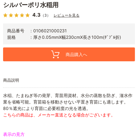
シルバーポリ水稲用
4.3
（3）
レビューを見る
商品番号
0106021000231
規格
厚さ0.05mmX幅230cmX長さ100m(ﾀﾞﾌﾞﾙ折)
商品購入へ
商品説明
水稲、たまねぎ等の発芽、育苗用資材。水分の蒸散を防ぎ、潅水作
業を省略可能。育苗箱を移動させない平置き育苗にも適します。
80％遮光により育苗に必要程度の光を透過。
こちらの商品は、メーカー直送となる場合がございます。
表示の見方