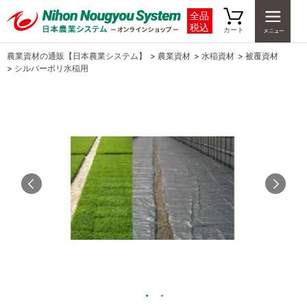
全品
税込
カート
農業資材の通販【日本農業システム】
>
農業資材
>
水稲資材
>
被覆資材
>
シルバーポリ水稲用