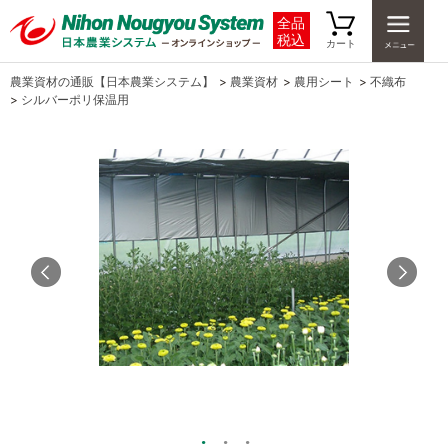
全品
税込
カート
農業資材の通販【日本農業システム】
>
農業資材
>
農用シート
>
不織布
>
シルバーポリ保温用