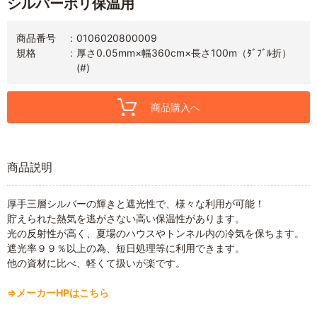
シルバーポリ保温用
商品番号
0106020800009
規格
厚さ0.05mm×幅360cm×長さ100m（ﾀﾞﾌﾞﾙ折）
(#)
商品購入へ
商品説明
厚手三層シルバーの輝きと遮光性で、様々な利用が可能！
貯えられた熱気を逃がさない高い保温性があります。
光の反射性が高く、夏場のハウスやトンネル内の冷気を保ちます。
遮光率９９％以上の為、短日処理等に利用できます。
他の資材に比べ、軽くて扱いが楽です。
⇒メーカーHPはこちら