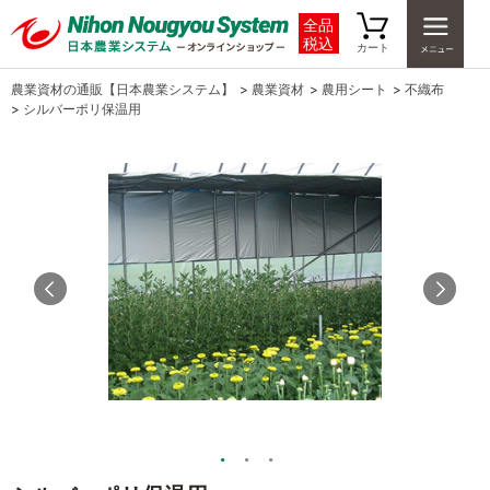
全品
税込
カート
農業資材の通販【日本農業システム】
>
農業資材
>
農用シート
>
不織布
>
シルバーポリ保温用