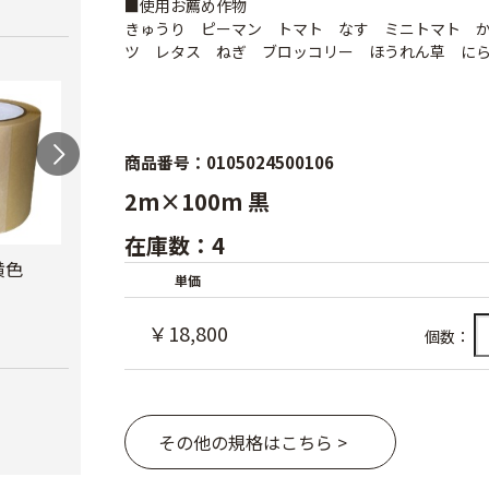
■使用お薦め作物
きゅうり ピーマン トマト なす ミニトマト 
ツ レタス ねぎ ブロッコリー ほうれん草 に
商品番号：0105024500106
2m×100m 黒
在庫数：4
黄色
防風網 青
防虫テープ
サン
単価
ナー
￥8,480
￥620
￥10,
￥18,800
個数：
その他の規格はこちら >