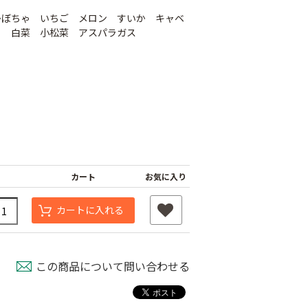
かぼちゃ いちご メロン すいか キャベ
ら 白菜 小松菜 アスパラガス
シャインファス
カート
お気に入り
ネット
ムシコンテープ（シ
強力粘着シート
ルバー）
800
￥820
カートに入れる
￥950
この商品について問い合わせる