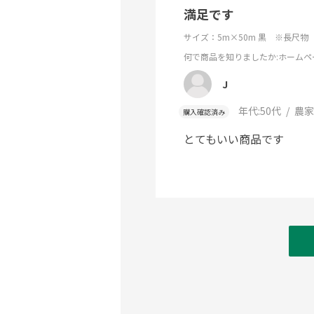
満足です
サイズ：5m×50m 黒 ※長尺物
何で商品を知りましたか
:ホームペ
J
年代:
50代
農家
購入確認済み
とてもいい商品です