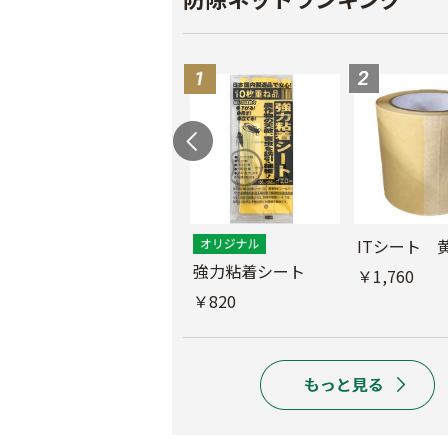
ス
ITシート 
ムシコンテープ（シ
強力粘着シート
￥1,760
ルバー）
￥820
￥950