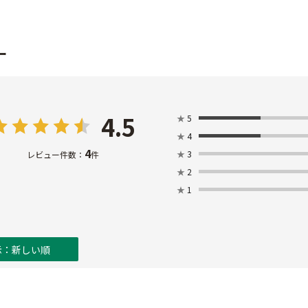
ー
4.5
★
5
★
4
4
★
3
レビュー件数：
件
★
2
★
1
示：新しい順