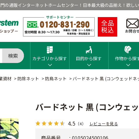
専門の通販インターネットホームセンター！日本最大級の品揃え！欲しい
全品
税込
お問合
検索
カテゴリから探す
目的から探す
作物から探
業資材
>
防除ネット
>
防鳥ネット
>
バードネット 黒 (コンウェッドネ
バードネット 黒 (コンウェ
4.5
（4）
レビューを見る
商品番号
0105024500106