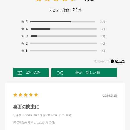
21
レビュー件数：
件
★
5
(13)
★
4
(6)
★
3
(2)
★
2
(0)
★
1
(0)
絞り込み
表示：新しい順
2026.5.25
妻面の防虫に
サイズ：3mX2.4mX目合い0.6mm（FN-06）
何で商品を知りましたか
:その他