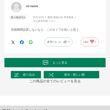
no name
購入確認済み
年代:
50代
農家/農家以外:
専業農家
主な栽培作物:
メロン
長期期間設置しないなら、このタイプが良いと思う
参考になった
0
Like!
0
もっと見る
絞り込み
表示：新しい順
この商品の全てのレビューを見る