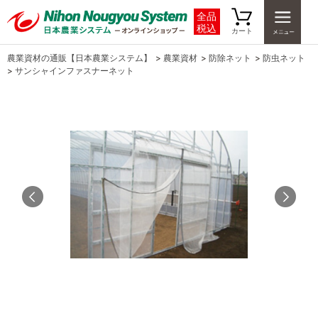
全品
税込
カート
農業資材の通販【日本農業システム】
>
農業資材
>
防除ネット
>
防虫ネット
>
サンシャインファスナーネット