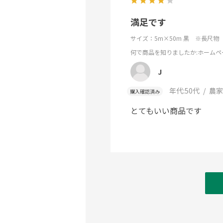
満足です
サイズ：5m×50m 黒 ※長尺物
何で商品を知りましたか
:ホームペ
J
年代:
50代
農家
購入確認済み
とてもいい商品です