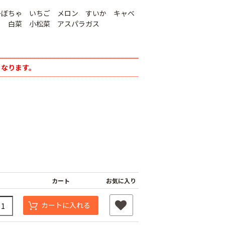
かぼちゃ いちご メロン すいか キャベ
ら 白菜 小松菜 アスパラガス
となります。
シャインファス
ネット
ムシコンテープ（シ
強力粘着シート
ルバー）
800
￥820
￥950
カート
お気に入り
カートに入れる