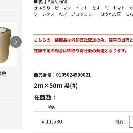
■使用お薦め作物
きゅうり ピーマン トマト なす ミニトマト 
ツ レタス ねぎ ブロッコリー ほうれん草 に
こちらの一部商品は外部直送配送の為、翌平日出荷
在庫不足の場合は御取り寄せ後の発送となります。
黄色
防風網 青
防虫テープ
サン
商品番号：0105024500021
ナー
￥8,480
￥620
2m×50m 黒(#)
￥10,
在庫数：
単価
￥11,530
個数：