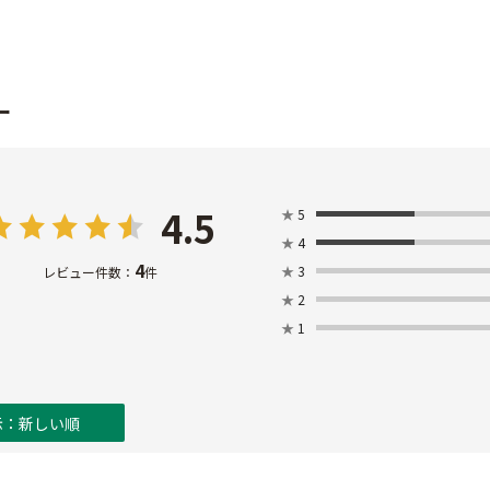
ー
4.5
★
5
★
4
4
★
3
レビュー件数：
件
★
2
★
1
示：新しい順