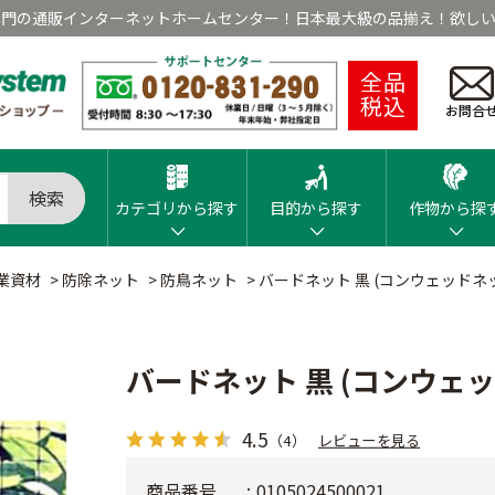
専門の通販インターネットホームセンター！日本最大級の品揃え！欲しい
全品
税込
お問合
検索
カテゴリから探す
目的から探す
作物から探
業資材
>
防除ネット
>
防鳥ネット
>
バードネット 黒 (コンウェッドネ
バードネット 黒 (コンウェ
4.5
（4）
レビューを見る
商品番号
0105024500021