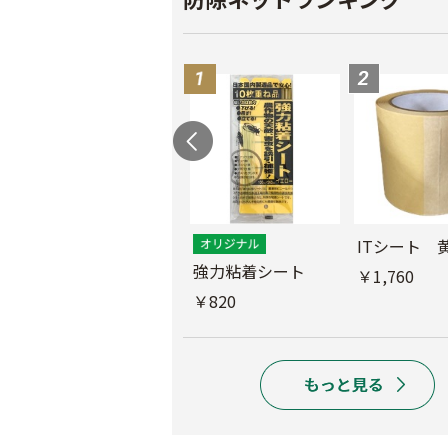
ス
ITシート 
ムシコンテープ（シ
強力粘着シート
￥1,760
ルバー）
￥820
￥950