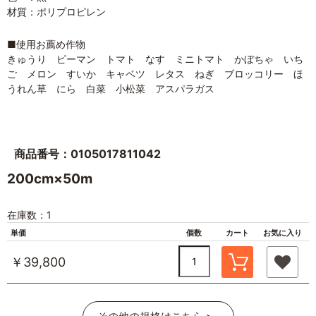
材質：ポリプロピレン
■使用お薦め作物
きゅうり ピーマン トマト なす ミニトマト かぼちゃ いち
ご メロン すいか キャベツ レタス ねぎ ブロッコリー ほ
うれん草 にら 白菜 小松菜 アスパラガス
商品番号：0105017811042
200cm×50m
在庫数：1
単価
個数
カート
お気に入り
￥39,800