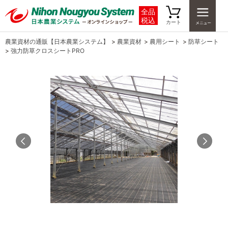
全品
税込
カート
農業資材の通販【日本農業システム】
>
農業資材
>
農用シート
>
防草シート
>
強力防草クロスシートPRO