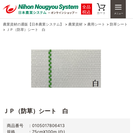
全品
税込
カート
農業資材の通販【日本農業システム】
>
農業資材
>
農用シート
>
防草シート
>
ＪＰ（防草）シート 白
ＪＰ（防草）シート 白
商品番号
0105017806413
規格
75cmX100m (白)