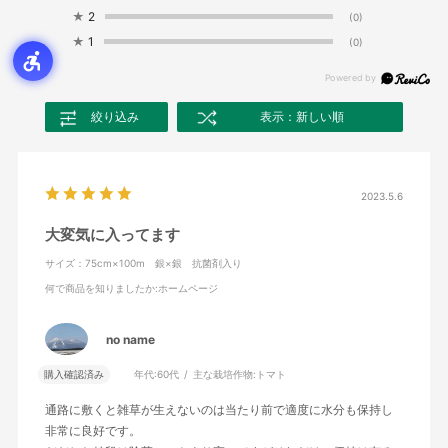
★
2
(0)
★
1
(0)
絞り込み
表示：新しい順
2023.5.6
大変気に入ってます
サイズ：75cm×100m 銀×銀 抗菌剤入り
何で商品を知りましたか
:ホームページ
no name
購入確認済み
年代:
60代
主な栽培作物:
トマト
通路に敷くと雑草が生えないのは当たり前で適度に水分も保持し
非常に良好です。