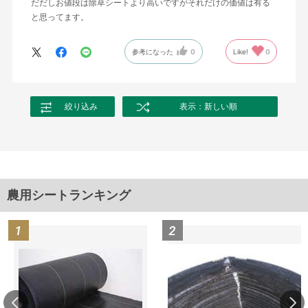
だだしお値段は除草シートより高いですがそれだけの価値は有る
と思ってます。
参考になった
0
Like!
0
絞り込み
表示：新しい順
農用シートランキング