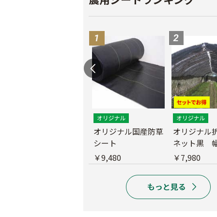
遮光ネットチタンホ
オリジナル国産防草
オリジナル
ワイト 幅6m
シート
ネット黒 幅
m
￥39,800
￥9,480
￥7,980