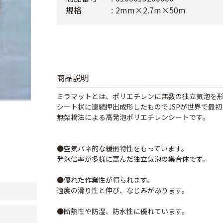
規格
2mm×2.7m×50m
商品説明
ミラマットとは、ポリエチレンに無数の独立気泡を
シート状に連続押出成形したものでJSPが世界で最
無架橋法による高発泡ポリエチレンシートです。
●空気バネ的な緩衝特性をもっています。
発泡倍率が多様に富んだ独立気泡の集合体です。
●優れた作業性が得られます。
適度の滑り性と伸び、なじみがあります。
●断熱性や防湿、防水性に優れています。