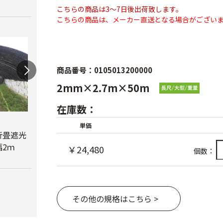
こちらの商品は3～7日後出荷致します。
こちらの商品は、メーカー直送となる場合がござい
商品番号：0105013200000
2mm×2.7m×50m
在庫数：
蝶型パンチ
単価
折畳遮光
オリジナル折畳遮光
￥3,480
2ｍ
ネット黒 幅6ｍ
べたが
￥24,480
個数：
￥23,780
￥6,6
その他の規格はこちら >