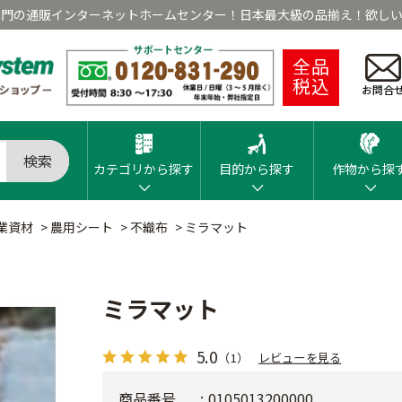
専門の通販インターネットホームセンター！日本最大級の品揃え！欲しい
全品
税込
お問合
検索
カテゴリから探す
目的から探す
作物から探
業資材
>
農用シート
>
不織布
>
ミラマット
ミラマット
5.0
（1）
レビューを見る
商品番号
0105013200000