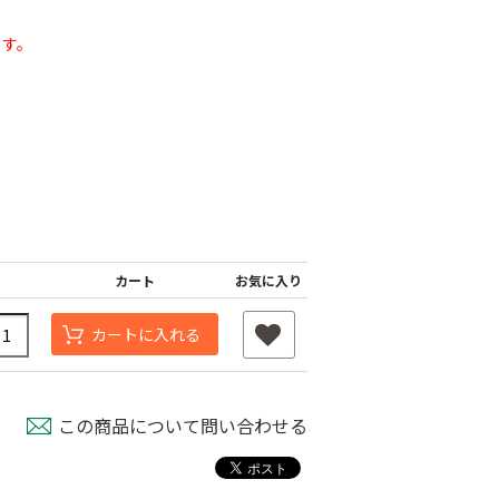
ます。
カート
お気に入り
遮光ネットチタンホ
オリジナル国産防草
ワイト 幅6m
シート
け一発 200m
カートに入れる
￥39,800
￥9,480
80
この商品について問い合わせる