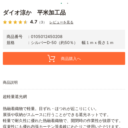
ダイオ涼か 平米加工品
4.7
（3）
レビューを見る
商品番号
0105012450208
規格
シルバーD-50（約50％） 幅１ｍｘ長さ１ｍ
商品購入へ
商品説明
超軽量遮光網
熱融着織物で軽量。目ずれ・ほつれが起こりにくい。
展張や収納がスムースに行うことができる遮光ネットです。
軽量で耐久性に優れた熱融着織物で、開閉時の作業性が抜群です。
収束性にも優れ内張カーテン等多岐にわたりご使用いただけます。