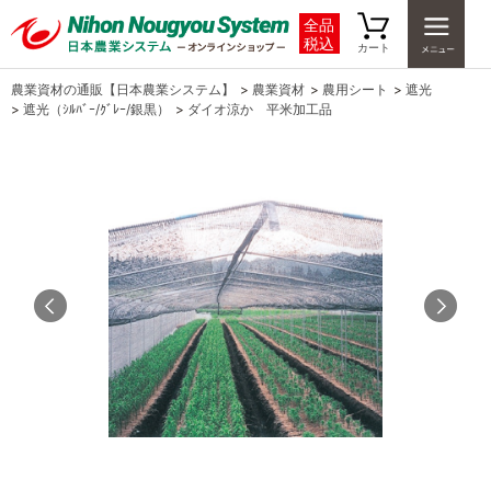
全品
税込
カート
農業資材の通販【日本農業システム】
>
農業資材
>
農用シート
>
遮光
>
遮光（ｼﾙﾊﾞｰ/ｸﾞﾚｰ/銀黒）
>
ダイオ涼か 平米加工品