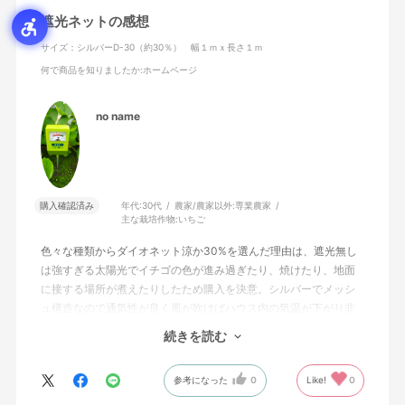
遮光ネットの感想
サイズ：シルバーD-30（約30％） 幅１ｍｘ長さ１ｍ
何で商品を知りましたか
:ホームページ
no name
購入確認済み
年代:
30代
農家/農家以外:
専業農家
主な栽培作物:
いちご
色々な種類からダイオネット涼か30%を選んだ理由は、遮光無し
は強すぎる太陽光でイチゴの色が進み過ぎたり、焼けたり、地面
に接する場所が煮えたりしたため購入を決意。シルバーでメッシ
ュ構造なので通気性が良く風が吹けばハウス内の気温が下がり非
常に作業がしやすくなた。
続きを読む
また上記に上げたイチゴの果実に出る障害は完全に消えて規格内
の商品が増えたため良い設備投資になった。
参考になった
0
Like!
0
以上より星5つで評価します。