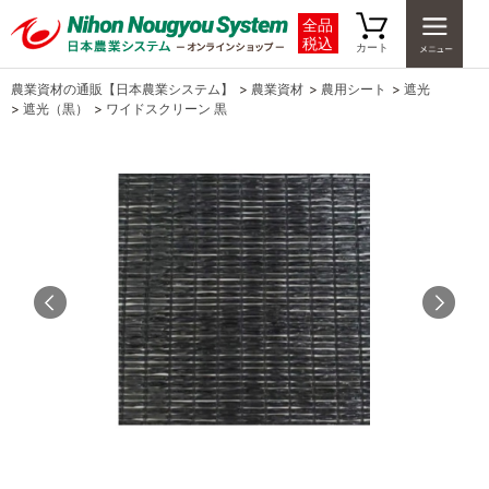
全品
税込
カート
農業資材の通販【日本農業システム】
>
農業資材
>
農用シート
>
遮光
>
遮光（黒）
>
ワイドスクリーン 黒