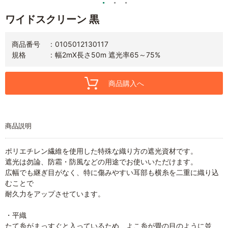
ワイドスクリーン 黒
商品番号
0105012130117
規格
幅2mX長さ50m 遮光率65～75%
商品購入へ
商品説明
ポリエチレン繊維を使用した特殊な織り方の遮光資材です。
遮光は勿論、防霜・防風などの用途でお使いいただけます。
広幅でも継ぎ目がなく、特に傷みやすい耳部も横糸を二重に織り込
むことで
耐久力をアップさせています。
・平織
たて糸がまっすぐと入っているため、よこ糸が畳の目のように並