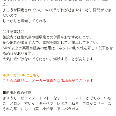
ぶ。
よこ糸が固定されていないので目ずれが起きやすいが、隙間ができ
ないので
しっかりと遮光してくれる。
〇注意事項〇
施設内では換気扇や循環扇との併用をおすすめします。
多少縮みが出ますので、収縮を想定して、施工して下さい。
60℃以上の高温や硫黄の使用は、ネットの耐久性を著しく低下させ
る恐れがあります。
火気に近づけないでください。燃焼することがあります。
⇒メーカーHPはこちら
こちらの商品は、メーカー直送となる場合がございます。
■使用お薦め作物
きゅうり ピーマン トマト なす ミニトマト かぼちゃ いち
ご メロン すいか キャベツ レタス ねぎ ブロッコリー ほ
うれん草 にら 白菜 小松菜 アスパラガス