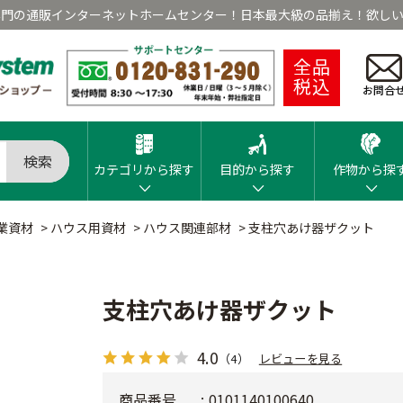
専門の通販インターネットホームセンター！日本最大級の品揃え！欲しい
全品
税込
お問合
検索
カテゴリから探す
目的から探す
作物から探
業資材
>
ハウス用資材
>
ハウス関連部材
>
支柱穴あけ器ザクット
支柱穴あけ器ザクット
4.0
（4）
レビューを見る
商品番号
0101140100640