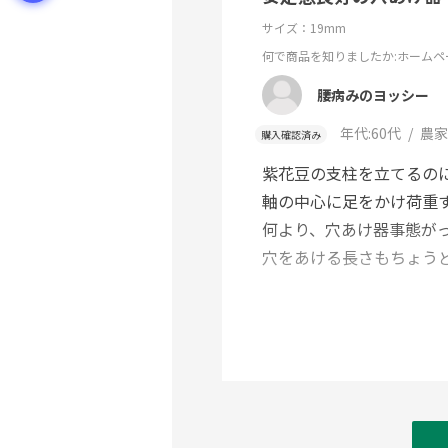
サイズ：19mm
何で商品を知りましたか
:ホームペ
腰病みのヨッシー
年代:
60代
農家
購入確認済み
紫花豆の支柱を立てるの
軸の中心に足をかけ荷重
何より、穴あけ器事態が
穴をあける長さもちょう
穴のサイズが19ミリだ
腰にも負担なく使用でき