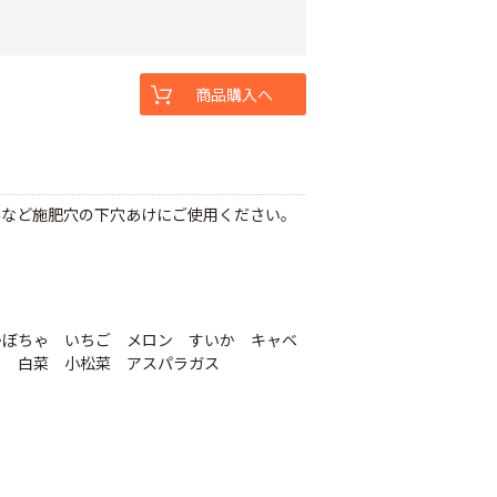
商品購入へ
みなど施肥穴の下穴あけにご使用ください。
かぼちゃ いちご メロン すいか キャベ
ら 白菜 小松菜 アスパラガス