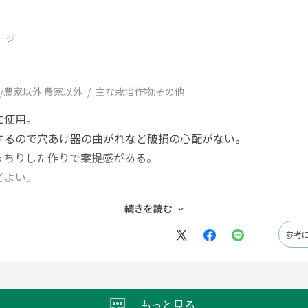
ージ
/農家以外:
農家以外
主な栽培作物:
その他
に使用。
するので穴あけ器の曲がれなど破損の心配がない。
っちりした作りで案提感がある。
どよい。
ったが、それより太い穴でも使用できた。
続きを読む
て良かった。
参考
もっと見る