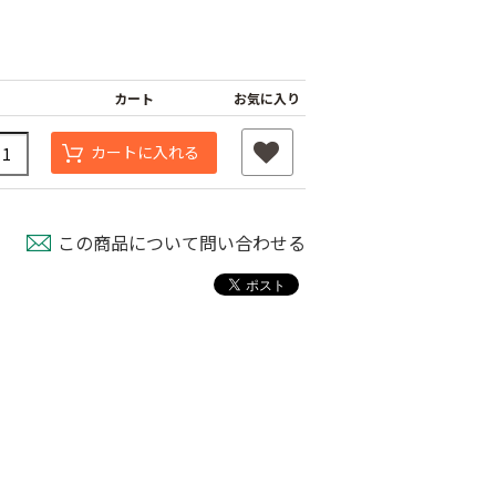
カート
お気に入り
カートに入れる
この商品について問い合わせる
スベルト（強
外ジョイント
AGハウスバンド
￥130
国産オリジナル
80
￥2,980