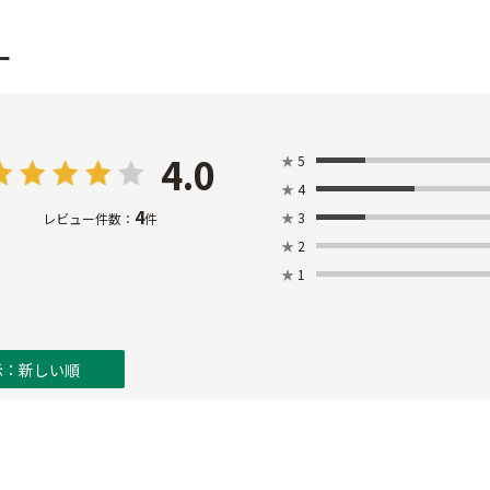
ー
4.0
★
5
★
4
4
★
3
レビュー件数：
件
★
2
★
1
示：新しい順