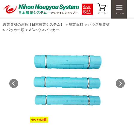
全品
税込
カート
農業資材の通販【日本農業システム】
>
農業資材
>
ハウス用資材
>
パッカー類
>
AGハウスパッカー