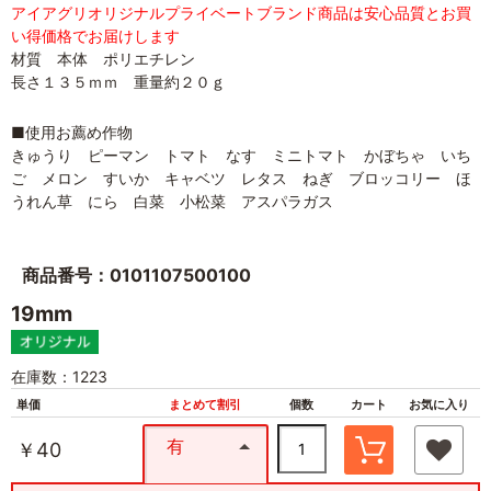
アイアグリオリジナルプライベートブランド商品は安心品質とお買
い得価格でお届けします
材質 本体 ポリエチレン
長さ１３５ｍｍ 重量約２０ｇ
■使用お薦め作物
きゅうり ピーマン トマト なす ミニトマト かぼちゃ いち
ご メロン すいか キャベツ レタス ねぎ ブロッコリー ほ
うれん草 にら 白菜 小松菜 アスパラガス
商品番号：0101107500100
19mm
在庫数：1223
単価
まとめて割引
個数
カート
お気に入り
有
￥40