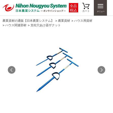
全品
税込
カート
農業資材の通販【日本農業システム】
>
農業資材
>
ハウス用資材
>
ハウス関連部材
>
支柱穴あけ器ザクット