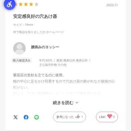
2023.7.1
安定感良好の穴あけ器
サイズ：19mm
何で商品を知りましたか
:ホームページ
腰病みのヨッシー
購入確認済み
年代:
60代
農家/農家以外:
農家以外
主な栽培作物:
その他
紫花豆の支柱を立てるのに使用。
軸の中心に足をかけ荷重するので穴あけ器の曲がれなど破損の心
配がない。
何より、穴あけ器事態がっちりした作りで案提感がある。
穴をあける長さもちょうどよい。
続きを読む
穴のサイズが19ミリだったが、それより太い穴でも使用できた。
腰にも負担なく使用できて良かった。
参考になった
1
Like!
0