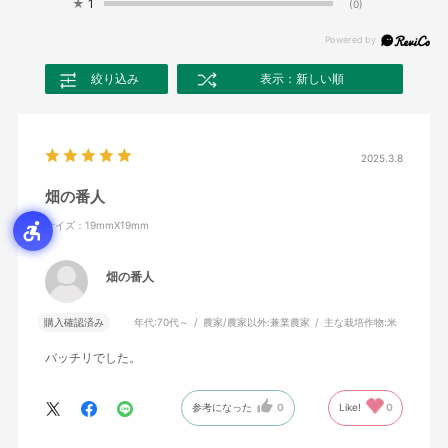
★
1
(0)
絞り込み
表示：新しい順
2025.3.8
畑の番人
サイズ：19mmX19mm
畑の番人
購入確認済み
年代:
70代～
農家/農家以外:
兼業農家
主な栽培作物:
米
バッチリでした。
参考になった
0
Like!
0