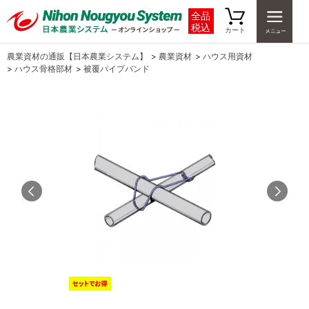
全品
税込
カート
農業資材の通販【日本農業システム】
>
農業資材
>
ハウス用資材
>
ハウス骨格部材
>
被覆パイプバンド