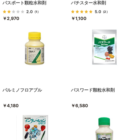
パスポート顆粒水和剤
バチスター水和剤
2.0
5.0
（1）
（2）
￥2,970
￥1,100
パルミノフロアブル
パスワード顆粒水和剤
￥4,180
￥6,580