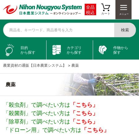
全品
税込
カート
検索
商品名、キーワード、商品番号を入力
目的
カテゴリ
作物から
から探す
から探す
探す
農業資材の通販【日本農業システム】
>
農薬
農薬
「殺虫剤」で調べたい方は
「こちら」
「殺菌剤」で調べたい方は
「こちら」
「除草剤」で調べたい方は
「こちら」
「ドローン用」で調べたい方は
「こちら」