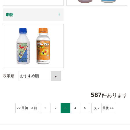
劇物
表示順
587
件あります
<< 最初
< 前
1
2
3
4
5
次 >
最後 >>