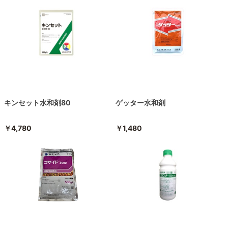
キンセット水和剤80
ゲッター水和剤
￥4,780
￥1,480