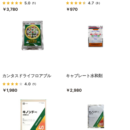
5.0
4.7
（1）
（3）
￥3,780
￥970
カンタスドライフロアブル
キャプレート水和剤
4.0
（1）
￥1,980
￥2,980