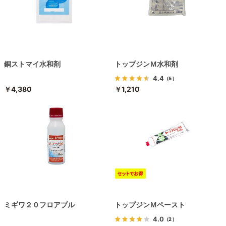
銅ストマイ水和剤
トップジンＭ水和剤
4.4
（5）
￥4,380
￥1,210
ミギワ２０フロアブル
トップジンＭペースト
4.0
（2）