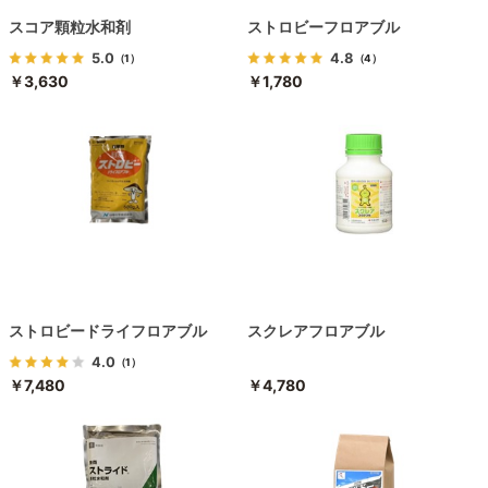
スコア顆粒水和剤
ストロビーフロアブル
5.0
4.8
（1）
（4）
￥3,630
￥1,780
ストロビードライフロアブル
スクレアフロアブル
4.0
（1）
￥7,480
￥4,780