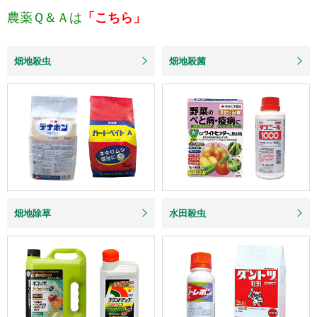
農薬Ｑ＆Ａは
「こちら」
畑地殺虫
畑地殺菌
畑地除草
水田殺虫