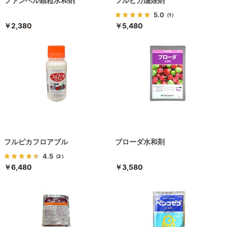
ファンベル顆粒水和剤
フルピカ燻煙剤
5.0
（1）
￥2,380
￥5,480
フルピカフロアブル
ブローダ水和剤
4.5
（2）
￥6,480
￥3,580