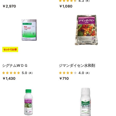
4.3
（4）
￥2,970
￥1,080
シグナムWＤＧ
ジマンダイセン水和剤
5.0
4.0
（4）
（4）
￥1,430
￥710