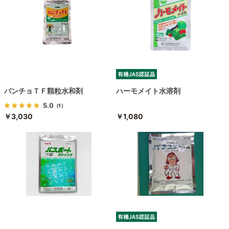
パンチョＴＦ顆粒水和剤
ハーモメイト水溶剤
5.0
（1）
￥3,030
￥1,080