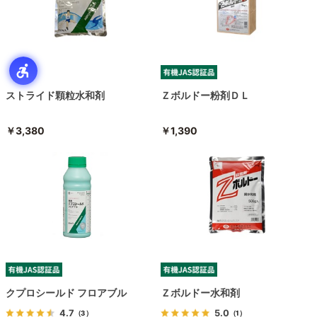
ストライド顆粒水和剤
Ｚボルドー粉剤ＤＬ
￥3,380
￥1,390
クプロシールド フロアブル
Ｚボルドー水和剤
4.7
5.0
（3）
（1）