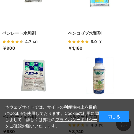
ベンレート水和剤
ペンコゼブ水和剤
4.7
5.0
（3）
（1）
￥900
￥1,180
本ウェブサイトでは、サイトの利便性向上を目的
にCookieを使用しております。Cookieの利用に関
閉じる
ベルクート水和剤
ベルクートフロアブル
しまして、詳しくは弊社の
プライバシーポリシー
4.0
をご確認お願いいたします。
（3）
￥880
￥3,740