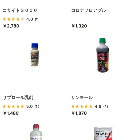
コサイド３０００
コロナフロアブル
4.0
（2）
￥2,780
￥1,320
サプロール乳剤
サンヨール
5.0
4.8
（2）
（4）
￥1,480
￥1,870