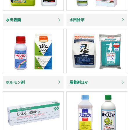
水田殺菌
水田除草
ホルモン剤
展着剤ほか