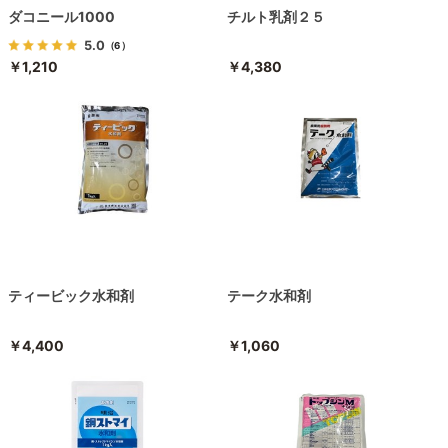
ダコニール1000
チルト乳剤２５
5.0
（6）
￥1,210
￥4,380
ティービック水和剤
テーク水和剤
￥4,400
￥1,060