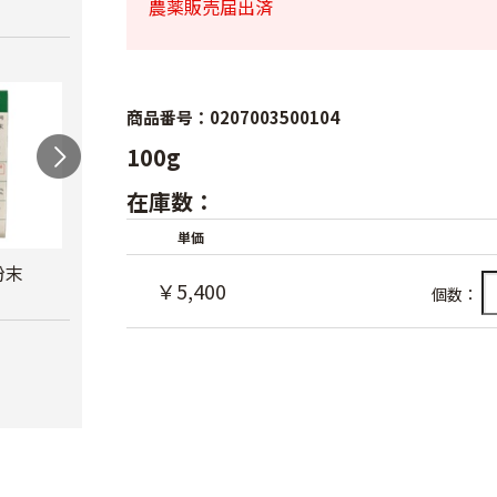
農薬販売届出済
商品番号：0207003500104
100g
在庫数：
単価
粉末
フルメット液剤
エスレル10
オキ
￥5,400
個数：
￥1,780
￥2,490
￥3,0