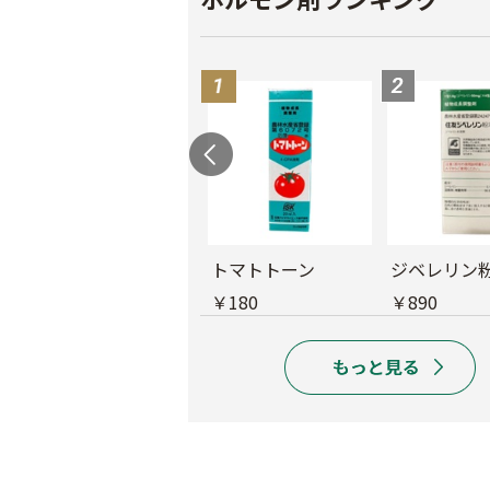
ビーエー液剤
トマトトーン
ジベレリン
￥940
￥180
￥890