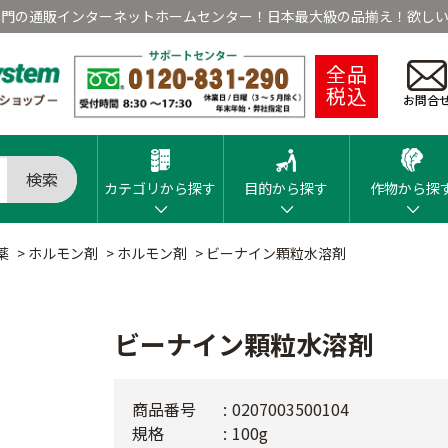
専門の通販インターネットホームセンター！日本最大級の品揃え！欲しい
全品
税込
お問合
検索
カテゴリから探す
目的から探す
作物から探
薬
>
ホルモン剤
>
ホルモン剤
>
ビーナイン顆粒水溶剤
ビーナイン顆粒水溶剤
商品番号
0207003500104
規格
100g