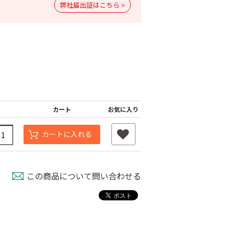
弊社届出証はこちら >
カート
お気に入り
シベロン液剤
ビーエー液剤
トマトトーン
カートに入れる
40
￥940
￥180
この商品について問い合わせる