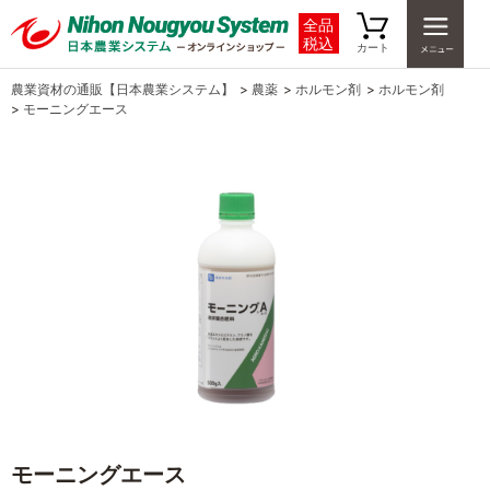
全品
税込
カート
農業資材の通販【日本農業システム】
>
農薬
>
ホルモン剤
>
ホルモン剤
>
モーニングエース
モーニングエース