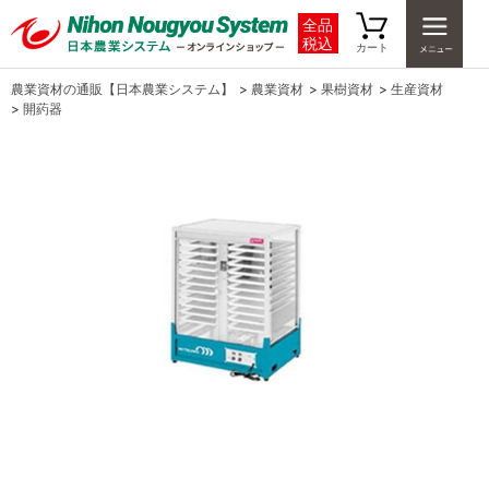
全品
税込
カート
農業資材の通販【日本農業システム】
>
農業資材
>
果樹資材
>
生産資材
>
開葯器