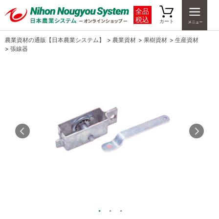
全品
税込
カート
農業資材の通販【日本農業システム】
>
農業資材
>
果樹資材
>
生産資材
>
張線器