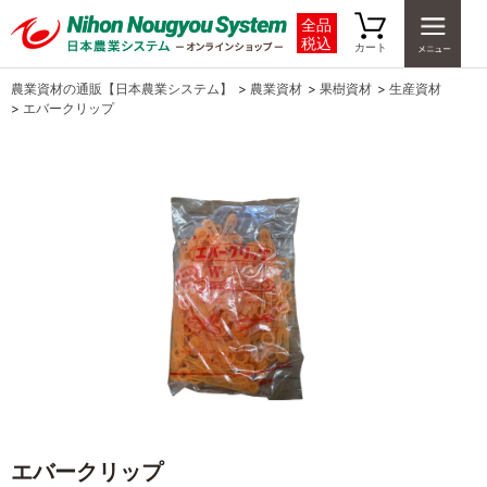
全品
税込
カート
農業資材の通販【日本農業システム】
>
農業資材
>
果樹資材
>
生産資材
>
エバークリップ
エバークリップ