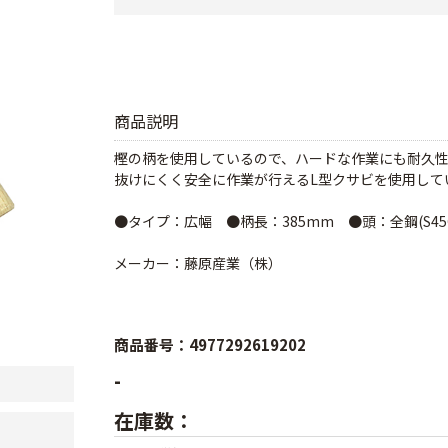
商品説明
樫の柄を使用しているので、ハードな作業にも耐久
抜けにくく安全に作業が行えるL型クサビを使用して
●タイプ：広幅 ●柄長：385mm ●頭：全鋼(S4
メーカー：藤原産業（株）
商品番号：4977292619202
-
在庫数：