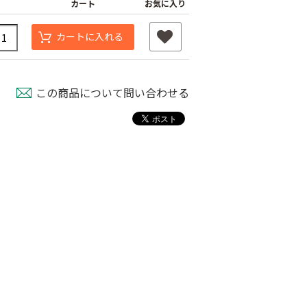
カート
お気に入り
カートに入れる
この商品について問い合わせる
ノコ唐鍬
ステン畑万能大
中耕くわ
80
￥10,400
￥2,180