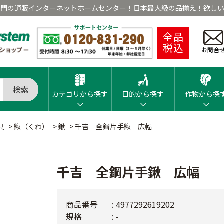
専門の通販インターネットホームセンター！日本最大級の品揃え！欲しい
全品
税込
お問合
検索
カテゴリから探す
目的から探す
作物から探
具
>
鍬（くわ）
>
鍬
>
千吉 全鋼片手鍬 広幅
千吉 全鋼片手鍬 広幅
商品番号
4977292619202
規格
-