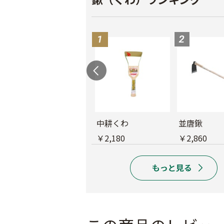
ステン畑万能大
中耕くわ
並唐鍬
￥10,400
￥2,180
￥2,860