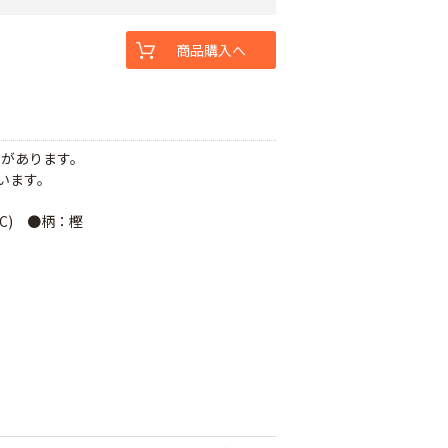
商品購入へ
性があります。
います。
5C) ●柄：樫