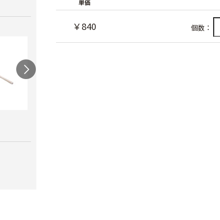
単価
￥840
個数：
堆肥万能４本爪
マムシ三本鍬
タケ
￥6,270
￥6,680
￥6,4