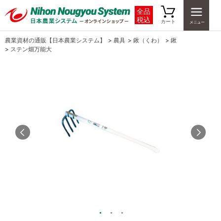
全品
税込
カート
農業資材の通販【日本農業システム】
>
農具
>
鍬（くわ）
>
鍬
>
ステン畑万能大