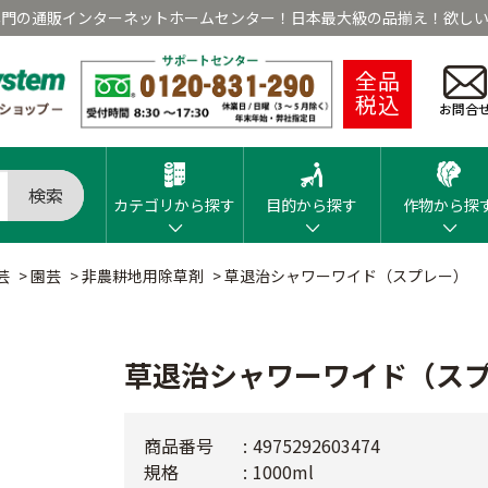
専門の通販インターネットホームセンター！日本最大級の品揃え！欲しい
全品
税込
お問合
検索
カテゴリから探す
目的から探す
作物から探
芸
>
園芸
>
非農耕地用除草剤
>
草退治シャワーワイド（スプレー）
草退治シャワーワイド（ス
商品番号
4975292603474
規格
1000ml