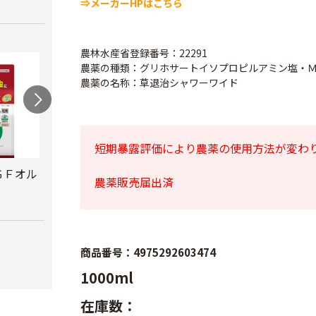
⇒メーカーHPはこちら
農林水産省登録番号：22291
農薬の種類：グリホサートイソプロピルアミン塩・
農薬の名称：草退治シャワーワイド
短期暴露評価により農薬の使用方法が変わ
ＧＦオル
トマトトーン
携帯防虫器 森林香
トマ
農薬販売届出済
用
ー
￥500
￥1,260
￥880
商品番号：4975292603474
1000ml
在庫数：