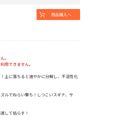
商品購入へ
せん。
は利用できません。
る！土に落ちると速やかに分解し、不活性化
ノズルでねらい撃ち！しつこいスギナ、サ
浸透して枯らす！