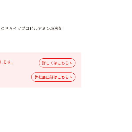
ＭＣＰＡイソプロピルアミン塩液剤
ります。
詳しくはこちら >
トトーンスプレ
バロンフゴ グリー
防虫器用線香 パワ
弊社届出証はこちら >
ン ＃100
ー森林香（赤）
￥2,750
￥1,520