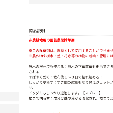
商品説明
非農耕地用の園芸農薬除草剤
※この除草剤は、農薬として使用することができま
※農作物や樹木・芝・花き等の植物の栽培・管理に
庭木の根元でも使える：庭木の下草雑草も退治でき
される！
すばやく効く：散布後１～３日で枯れ始める！
しっかり枯らす：すき間の雑草も切り替えジェット
サ、
ドクダミもしっかり退治します。【スプレー】
根まで枯らす：成分は茎や葉から吸収され、根まで