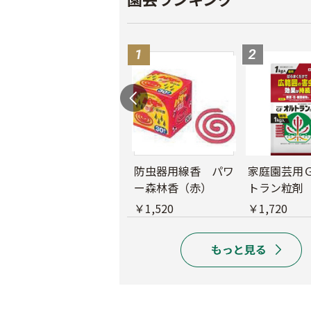
レ
バロンフゴ グリー
防虫器用線香 パワ
家庭園芸用
ン ＃100
ー森林香（赤）
トラン粒剤
￥2,750
￥1,520
￥1,720