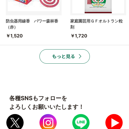
防虫器用線香 パワー森林香
家庭園芸用ＧＦオルトラン粒
（赤）
剤
￥1,520
￥1,720
各種SNSもフォローを
よろしくお願いいたします！