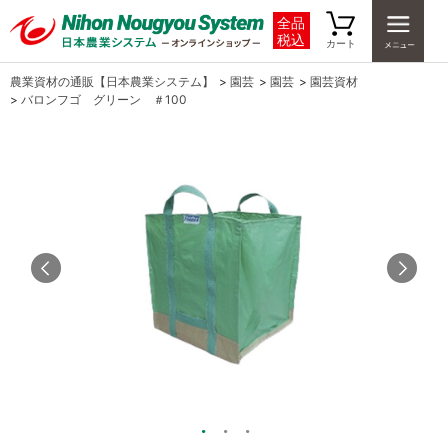
全品
税込
カート
農業資材の通販【日本農業システム】
>
園芸
>
園芸
>
園芸資材
>
バロンフゴ グリーン ＃100