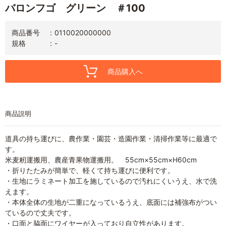
バロンフゴ グリーン ＃100
商品番号
0110020000000
規格
-
商品購入へ
商品説明
道具の持ち運びに、農作業・園芸・造園作業・清掃作業等に最適で
す。
米麦籾運搬用、農産青果物運搬用。 55cm×55cm×H60cm
・折りたたみが簡単で、軽くて持ち運びに便利です。
・生地にラミネート加工を施しているので汚れにくいうえ、水で洗
えます。
・本体全体の生地が二重になっているうえ、底面には補強布がつい
ているので丈夫です。
・口面と脇面にワイヤーが入っており自立性があります。