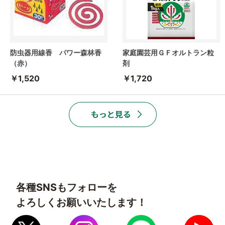
防虫器用線香 パワー森林香
家庭園芸用ＧＦオルトラン粒
（赤）
剤
￥1,520
￥1,720
各種SNSもフォローを
よろしくお願いいたします！