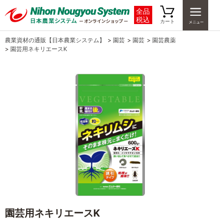
全品
税込
カート
農業資材の通販【日本農業システム】
>
園芸
>
園芸
>
園芸農薬
>
園芸用ネキリエースK
園芸用ネキリエースK