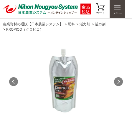
全品
税込
カート
農業資材の通販【日本農業システム】
>
肥料
>
活力剤
>
活力剤
>
KROPICO（クロピコ）