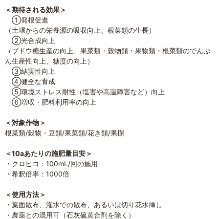
＜期待される効果＞
①発根促進
（土壌からの栄養源の吸収向上、根菜類の生長）
②光合成向上
（ブドウ糖生産の向上、果菜類・穀物類・果物類・根菜類のでんぷ
ん生産性向上、糖度の向上）
③結実性向上
④健全な育成
⑤環境ストレス耐性（塩害や高温障害など）向上
⑥増収・肥料利用率の向上
＜対象作物＞
根菜類/穀物・豆類/果菜類/花き類/果樹
＜10aあたりの施肥量目安＞
・クロピコ：100mL/回の施用
・希釈倍率：1000倍
＜使用方法＞
・葉面散布、灌水での散布、あるいは切り花水挿し
・農薬との混用可（石灰硫黄合剤を除く）