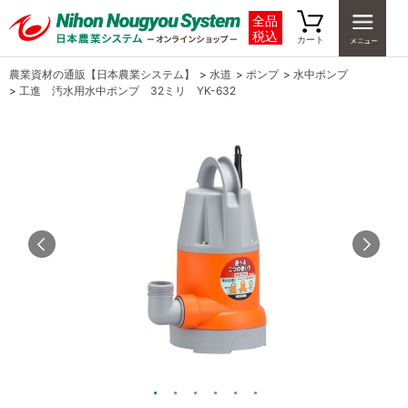
全品
税込
カート
農業資材の通販【日本農業システム】
>
水道
>
ポンプ
>
水中ポンプ
>
工進 汚水用水中ポンプ 32ミリ YK-632