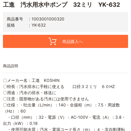
工進 汚水用水中ポンプ 32ミリ YK-632
商品番号
1003001000320
規格
YK-632
商品購入へ
商品説明
〇メーカー名：工進 KOSHIN
〇特長：汚水排水に手軽に使える 口径３２ミリ ６０HZ
〇用途：汚水の排水・移送に
〇注意：固形物がある汚水には使用できません
〇仕様：・吐出量（L/min）：140・全揚程（m）：7.5・周波数
（Hz）：60
・口径（mm）：32・電源（V）：AC-100V・電流（A）：3.8・
出力（kW）：0.18
・使用可能水質：汚水・電源コード長さ（m）：４・非自動運転